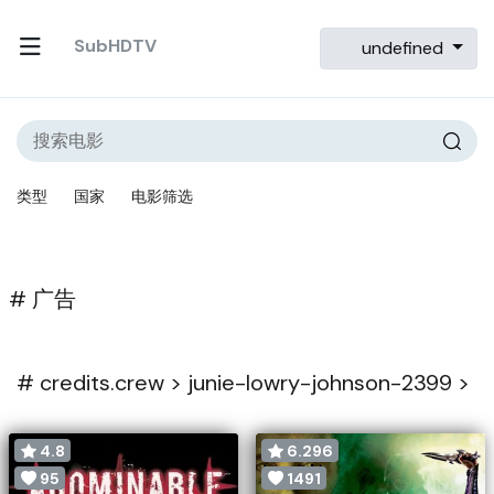
SubHDTV
undefined
类型
国家
电影筛选
# 广告
#
credits.crew >
junie-lowry-johnson-2399 >
4.8
6.296
95
1491