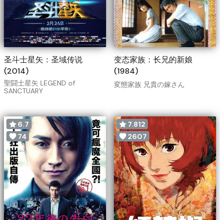
圣斗士星矢：圣域传说
变态家族：长兄的新娘
(2014)
(1984)
聖闘士星矢 LEGEND of
変態家族 兄貴の嫁さん
SANCTUARY
6.7
7.812
74
2607