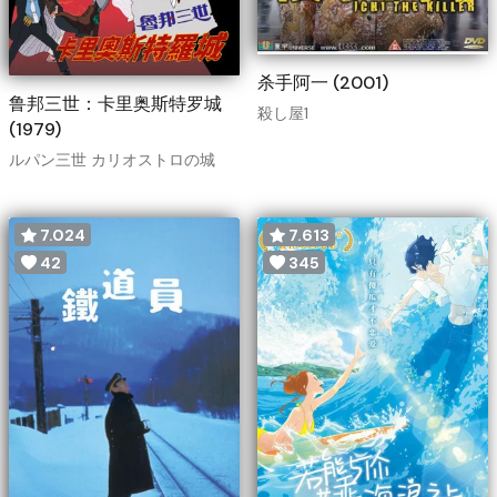
杀手阿一 (2001)
鲁邦三世：卡里奥斯特罗城
殺し屋1
(1979)
ルパン三世 カリオストロの城
7.024
7.613
42
345