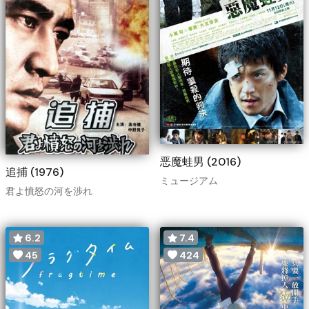
恶魔蛙男 (2016)
追捕 (1976)
ミュージアム
君よ憤怒の河を渉れ
6.2
7.4
45
424