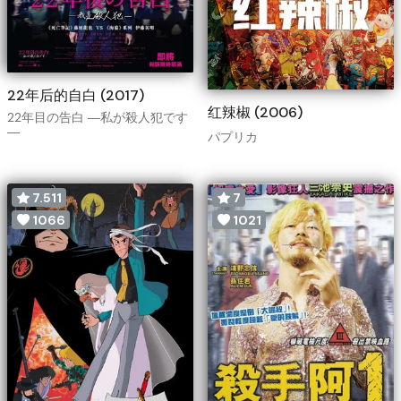
22年后的自白 (2017)
红辣椒 (2006)
22年目の告白 ―私が殺人犯です
―
パプリカ
7.511
7
1066
1021