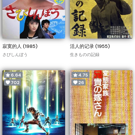
寂寞的人 (1985)
活人的记录 (1955)
さびしんぼう
生きものの記録
6.64
4.75
702
26