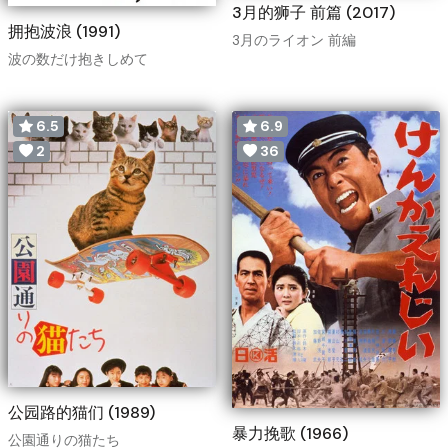
3月的狮子 前篇 (2017)
拥抱波浪 (1991)
3月のライオン 前編
波の数だけ抱きしめて
6.5
6.9
2
36
公园路的猫们 (1989)
暴力挽歌 (1966)
公園通りの猫たち