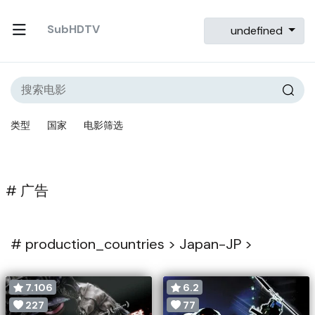
SubHDTV
undefined
类型
国家
电影筛选
# 广告
#
production_countries >
Japan-JP >
7.106
6.2
227
77