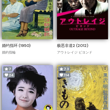
婚约指环 (1950)
极恶非道2 (2012)
婚約指輪
アウトレイジ ビヨンド
7
7.3
24
114