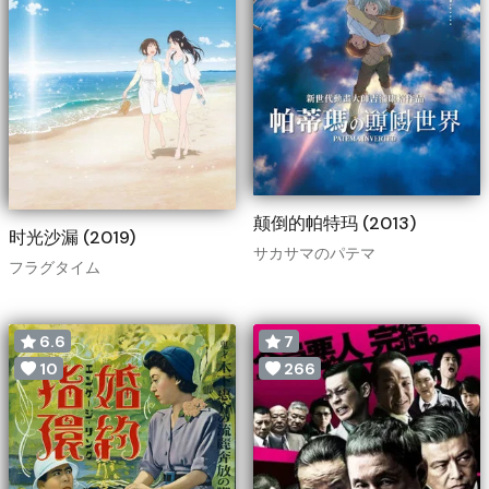
颠倒的帕特玛 (2013)
时光沙漏 (2019)
サカサマのパテマ
フラグタイム
6.6
7
10
266