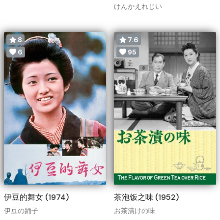
けんかえれじい
8
7.6
6
95
伊豆的舞女 (1974)
茶泡饭之味 (1952)
伊豆の踊子
お茶漬けの味