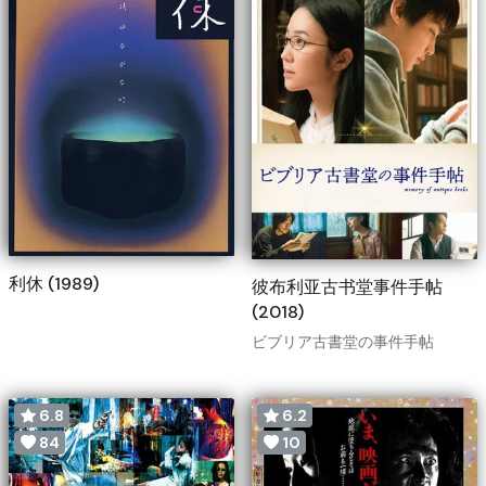
利休 (1989)
彼布利亚古书堂事件手帖
(2018)
ビブリア古書堂の事件手帖
6.8
6.2
84
10