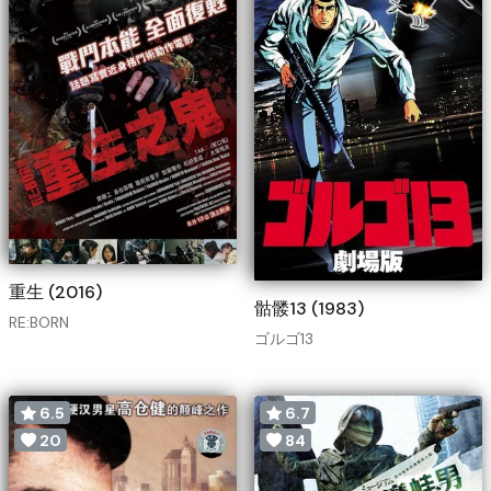
重生 (2016)
骷髅13 (1983)
RE:BORN
ゴルゴ13
6.5
6.7
20
84