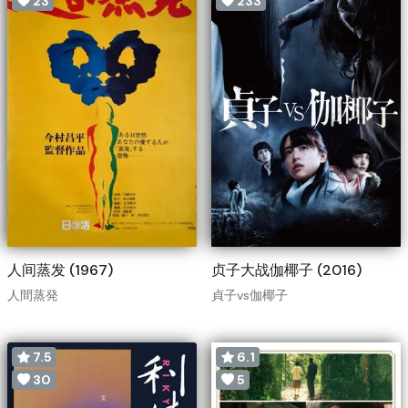
23
233
人间蒸发 (1967)
贞子大战伽椰子 (2016)
人間蒸発
貞子vs伽椰子
7.5
6.1
30
5