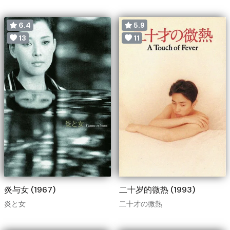
6.4
5.9
13
11
炎与女 (1967)
二十岁的微热 (1993)
炎と女
二十才の微熱