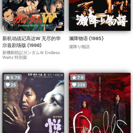
新机动战记高达W 无尽的华
濑降物语 (1985)
尔兹剧场版 (1998)
瀬降り物語
新機動戦記ガンダムＷ Endless
Waltz 特別篇
5.76
7.6
25
339