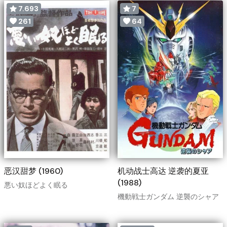
7.693
7
261
64
恶汉甜梦 (1960)
机动战士高达 逆袭的夏亚
(1988)
悪い奴ほどよく眠る
機動戦士ガンダム 逆襲のシャア