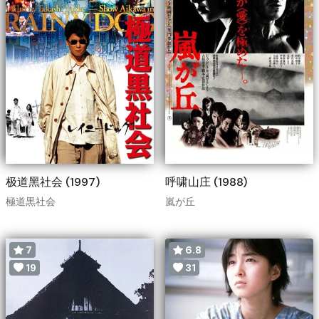
极道黑社会 (1997)
呼啸山庄 (1988)
極道黒社会
嵐が丘
7
6.8
19
31