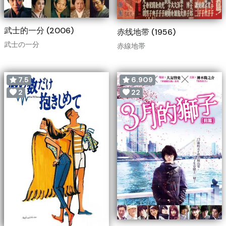
武士的一分 (2006)
赤线地带 (1956)
武士の一分
赤線地帯
7.5
6.909
2
22