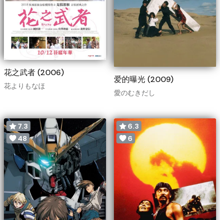
花之武者 (2006)
爱的曝光 (2009)
花よりもなほ
愛のむきだし
7.3
6.3
48
6