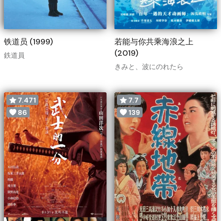
铁道员 (1999)
若能与你共乘海浪之上
(2019)
鉄道員
きみと、波にのれたら
7.471
7.7
86
139