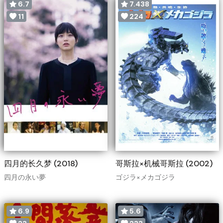
6.7
7.438
11
224
四月的长久梦 (2018)
哥斯拉×机械哥斯拉 (2002)
四月の永い夢
ゴジラ×メカゴジラ
6.9
5.6