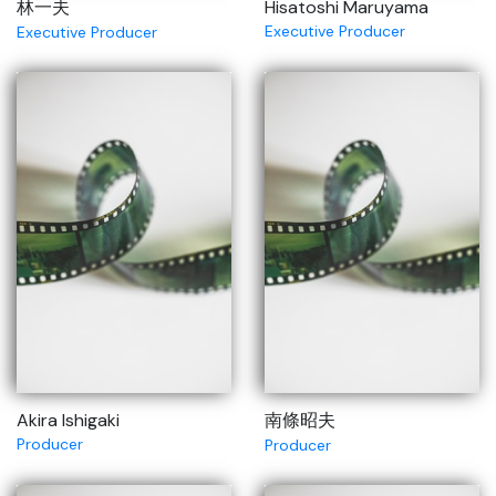
林一夫
Hisatoshi Maruyama
Executive Producer
Executive Producer
Akira Ishigaki
南條昭夫
Producer
Producer