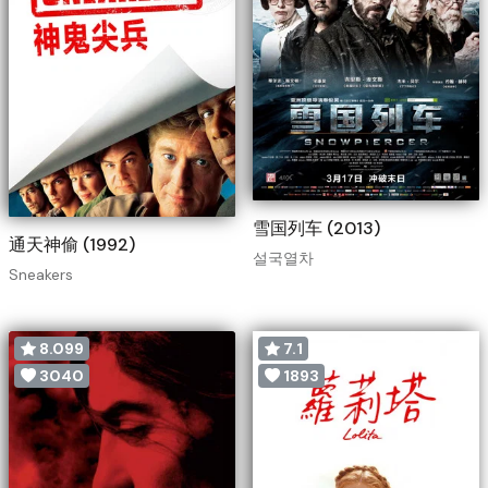
雪国列车 (2013)
通天神偷 (1992)
설국열차
Sneakers
8.099
7.1
3040
1893