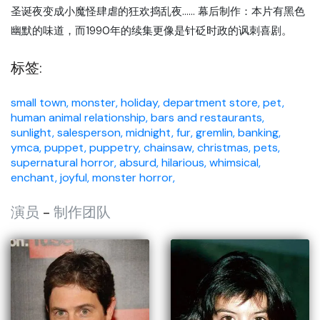
圣诞夜变成小魔怪肆虐的狂欢捣乱夜…… 幕后制作：本片有黑色
幽默的味道，而1990年的续集更像是针砭时政的讽刺喜剧。
标签:
small town,
monster,
holiday,
department store,
pet,
human animal relationship,
bars and restaurants,
sunlight,
salesperson,
midnight,
fur,
gremlin,
banking,
ymca,
puppet,
puppetry,
chainsaw,
christmas,
pets,
supernatural horror,
absurd,
hilarious,
whimsical,
enchant,
joyful,
monster horror,
演员
-
制作团队