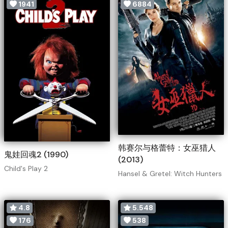
1941
6884
韩赛尔与格蕾特：女巫猎人
鬼娃回魂2 (1990)
(2013)
Child's Play 2
Hansel & Gretel: Witch Hunters
4.8
5.548
176
538