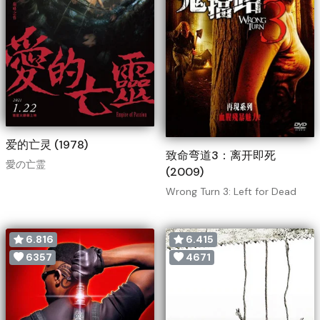
爱的亡灵 (1978)
致命弯道3：离开即死
愛の亡霊
(2009)
Wrong Turn 3: Left for Dead
6.816
6.415
6357
4671