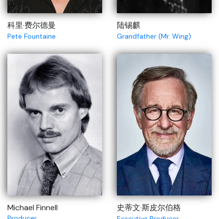
科里·费尔德曼
陆锡麒
Pete Fountaine
Grandfather (Mr. Wing)
Michael Finnell
史蒂文·斯皮尔伯格
Producer
Executive Producer