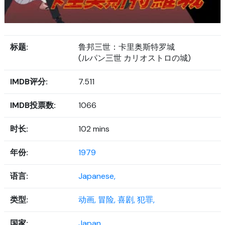
标题:
鲁邦三世：卡里奥斯特罗城
(ルパン三世 カリオストロの城)
IMDB评分:
7.511
IMDB投票数:
1066
时长:
102 mins
年份:
1979
语言:
Japanese,
类型:
动画,
冒险,
喜剧,
犯罪,
国家:
Japan,