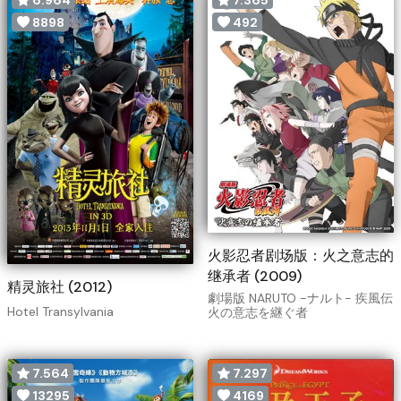
8898
492
火影忍者剧场版：火之意志的
继承者 (2009)
精灵旅社 (2012)
劇場版 NARUTO -ナルト- 疾風伝
Hotel Transylvania
火の意志を継ぐ者
7.564
7.297
13295
4169