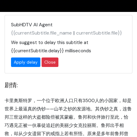
SubHDTV AI Agent
{{currentSubtitle.file_name || currentSubtitle.file}}
We suggest to delay this subtitle at
{{currentSubtitle.delay}}
milliseconds
Apply delay
Close
剧情:
卡里奥斯特罗，一个位于欧洲人口只有3500人的小国家，却是
世界上最逼真的伪钞——山羊之钞的发源地。其伪钞之真，连鲁
邦三世这样的大盗都险些被其蒙蔽。鲁邦和伙伴旅行至此，恰
巧遇见正被一伙暴徒追赶的美丽少女克拉丽斯。鲁邦出手相
救，却从少女遗留下的戒指上若有所悟。原来是多年前鲁邦曾