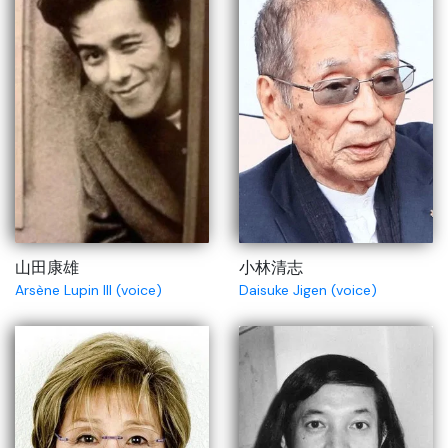
山田康雄
小林清志
Arsène Lupin III (voice)
Daisuke Jigen (voice)