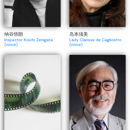
纳谷悟朗
岛本须美
Inspector Koichi Zenigata
Lady Clarisse de Cagliostro
(voice)
(voice)