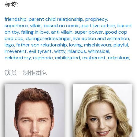
标签:
friendship,
parent child relationship,
prophecy,
superhero,
villain,
based on comic,
part live action,
based
on toy,
falling in love,
anti villain,
super power,
good cop
bad cop,
duringcreditsstinger,
live action and animation,
lego,
father son relationship,
loving,
mischievous,
playful,
irreverent,
evil tyrant,
witty,
hilarious,
whimsical,
celebratory,
euphoric,
exhilarated,
exuberant,
ridiculous,
演员
-
制作团队