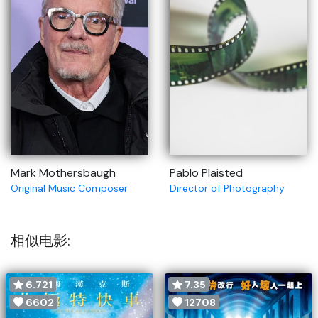
Mark Mothersbaugh
Pablo Plaisted
Original Music Composer
Director of Photography
相似电影:
6.721
7.35
6602
12708