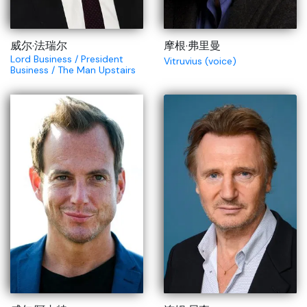
威尔·法瑞尔
摩根·弗里曼
Lord Business / President
Vitruvius (voice)
Business / The Man Upstairs