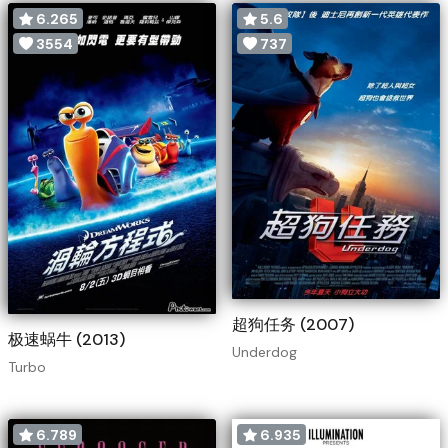
6.265
5.6
3554
737
超狗任务 (2007)
极速蜗牛 (2013)
Underdog
Turbo
6.789
6.935