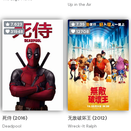
Up in the Air
7.623
7.35
31948
12708
死侍 (2016)
无敌破坏王 (2012)
Deadpool
Wreck-It Ralph