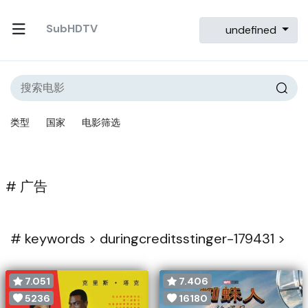
SubHDTV
undefined
类型
国家
电影筛选
# 广告
#
keywords >
duringcreditsstinger-179431 >
7.051
7.406
5236
16180