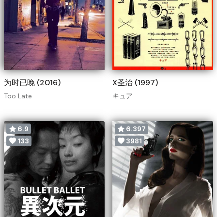
为时已晚 (2016)
X圣治 (1997)
Too Late
キュア
6.9
6.397
133
3981