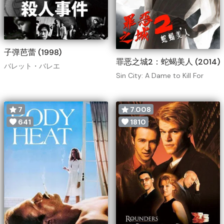
子弹芭蕾 (1998)
罪恶之城2：蛇蝎美人 (2014)
バレット・バレエ
Sin City: A Dame to Kill For
7
7.008
641
1810