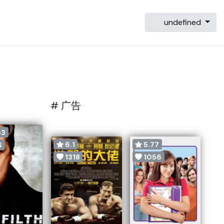
undefined
# 广告
53
6.1
5.77
6
1318
1056