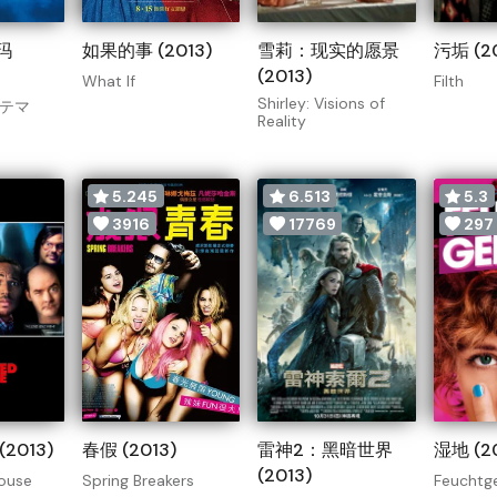
玛
如果的事 (2013)
雪莉：现实的愿景
污垢 (20
(2013)
What If
Filth
Shirley: Visions of
テマ
Reality
5.245
6.513
5.3
3916
17769
297
2013)
春假 (2013)
雷神2：黑暗世界
湿地 (20
(2013)
ouse
Spring Breakers
Feuchtg