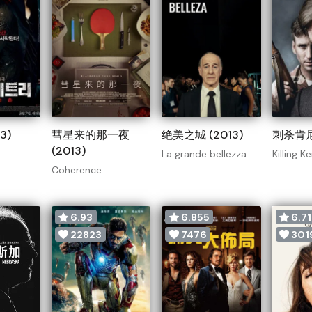
3)
彗星来的那一夜
绝美之城 (2013)
刺杀肯尼迪
(2013)
La grande bellezza
Killing 
Coherence
6.93
6.855
6.71
22823
7476
301