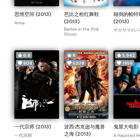
思维空间 (2013)
芭比之粉红舞鞋
颠倒的帕特
(2013)
(2013)
Anna
Barbie in the Pink
サカサマのパ
Shoes
6.6
6
5.942
908
5208
1956
一代宗师 (2013)
波西·杰克逊与魔兽
鬼屋大电影 (
之海 (2013)
一代宗師
A Haunted H