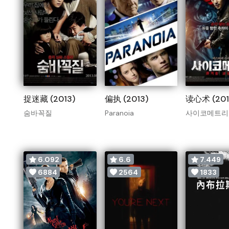
捉迷藏 (2013)
偏执 (2013)
读心术 (201
숨바꼭질
Paranoia
사이코메트리
6.092
6.6
7.449
6884
2564
1833