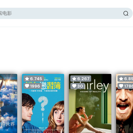
6.745
6.267
6.8
1996
30
178