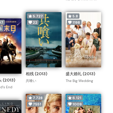
5.727
5.8
07
22
1198
6
相残 (2013)
盛大婚礼 (2013)
(2013)
共喰い
The Big Wedding
d's End
7.728
6.121
7551
1009