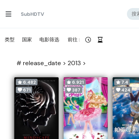
SubHDTV
类型
国家
电影筛选
前往 :
#
release_date >
2013 >
6.482
6.921
7.4
671
387
424