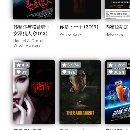
韩赛尔与格蕾特：
你是下一个 (2013)
内布拉斯加 (
女巫猎人 (2013)
You're Next
Nebraska
Hansel & Gretel:
Witch Hunters
4.9
5.974
6.265
311
475
3554