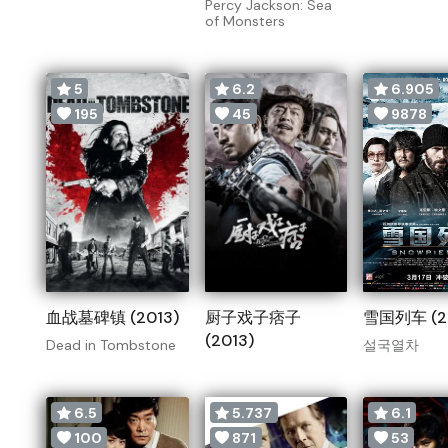
Percy Jackson: Sea
of Monsters
5
6.2
6.905
195
45
9878
血战墓碑镇 (2013)
厨子戏子痞子
雪国列车 (2
(2013)
Dead in Tombstone
설국열차
6.5
5.737
6.1
100
871
53