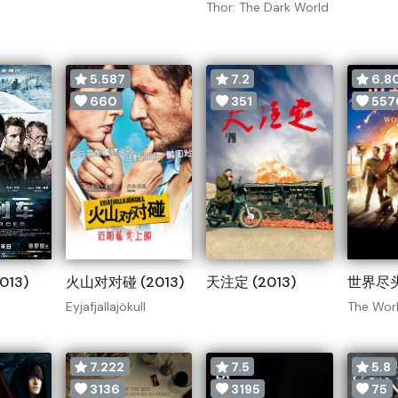
Thor: The Dark World
5.587
7.2
6.8
660
351
557
013)
火山对对碰 (2013)
天注定 (2013)
世界尽头 
Eyjafjallajökull
The Worl
7.222
7.5
5.8
3136
3195
75