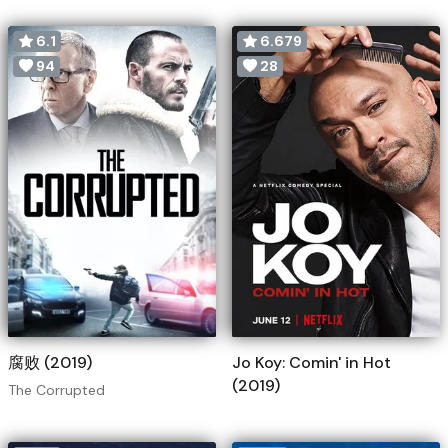
6.1
6.679
94
28
腐败 (2019)
Jo Koy: Comin' in Hot
(2019)
The Corrupted