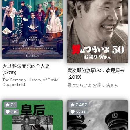
大卫·科波菲尔的个人史
寅次郎的故事50：欢迎归来
(2019)
(2019)
The Personal History of David
Copperfield
男はつらいよ お帰り 寅さん
7.1
7.497
719
5231