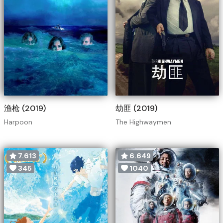
渔枪 (2019)
劫匪 (2019)
Harpoon
The Highwaymen
7.613
6.649
345
1040