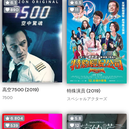
6.1
6.5
890
11
高空7500 (2019)
特殊演员 (2019)
7500
スペシャルアクターズ
6.804
5.8
539
12