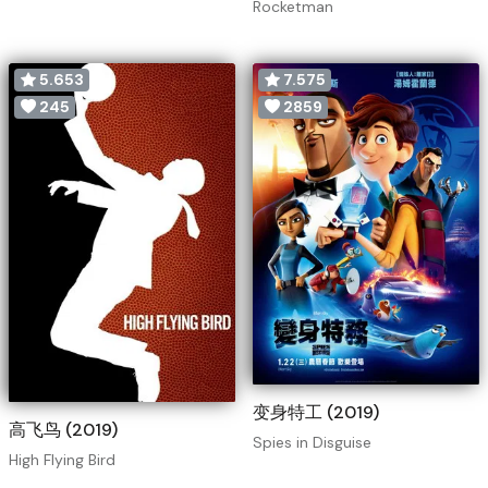
Rocketman
5.653
7.575
245
2859
变身特工 (2019)
高飞鸟 (2019)
Spies in Disguise
High Flying Bird