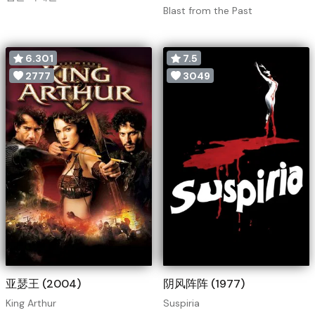
Blast from the Past
6.301
7.5
2777
3049
亚瑟王 (2004)
阴风阵阵 (1977)
King Arthur
Suspiria