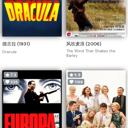
德古拉 (1931)
风吹麦浪 (2006)
The Wind That Shakes the
Dracula
Barley
7.3
5.8
335
1198