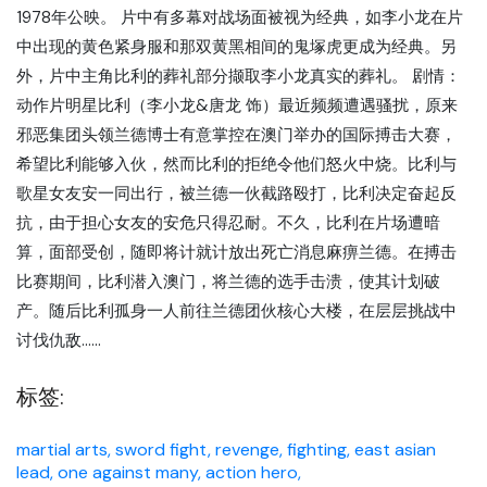
1978年公映。 片中有多幕对战场面被视为经典，如李小龙在片
中出现的黄色紧身服和那双黄黑相间的鬼塚虎更成为经典。另
外，片中主角比利的葬礼部分撷取李小龙真实的葬礼。 剧情：
动作片明星比利（李小龙&唐龙 饰）最近频频遭遇骚扰，原来
邪恶集团头领兰德博士有意掌控在澳门举办的国际搏击大赛，
希望比利能够入伙，然而比利的拒绝令他们怒火中烧。比利与
歌星女友安一同出行，被兰德一伙截路殴打，比利决定奋起反
抗，由于担心女友的安危只得忍耐。不久，比利在片场遭暗
算，面部受创，随即将计就计放出死亡消息麻痹兰德。在搏击
比赛期间，比利潜入澳门，将兰德的选手击溃，使其计划破
产。随后比利孤身一人前往兰德团伙核心大楼，在层层挑战中
讨伐仇敌……
标签:
martial arts,
sword fight,
revenge,
fighting,
east asian
lead,
one against many,
action hero,