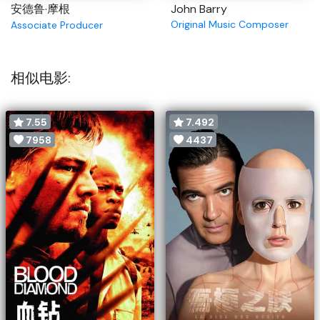
安德鲁·摩根
John Barry
Original Music Composer
Associate Producer
相似电影:
7.55
7.492
7958
4437