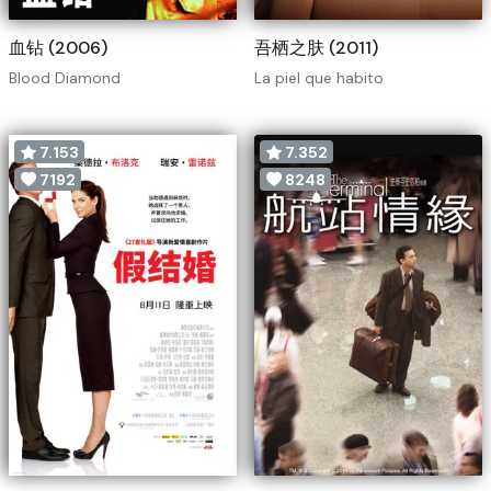
血钻 (2006)
吾栖之肤 (2011)
Blood Diamond
La piel que habito
7.153
7.352
7192
8248