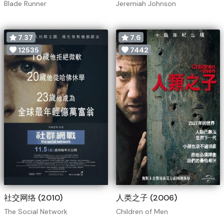
Blade Runner
Jeremiah Johnson
7.37
7.6
12535
7442
社交网络 (2010)
人类之子 (2006)
The Social Network
Children of Men