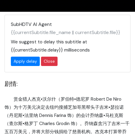
SubHDTV AI Agent
{{currentSubtitle.file_name || currentSubtitle.file}}
We suggest to delay this subtitle at
{{currentSubtitle.delay}}
milliseconds
Apply delay
Close
剧情:
赏金猎人杰克•沃尔什（罗伯特•德尼罗 Robert De Niro
饰）为十万美元决定去纽约搜捕芝加哥黑帮头子吉米•瑟拉诺
（丹尼斯•法里纳 Dennis Farina 饰）的会计乔纳森•马杜克斯
（查尔斯•格罗丁 Charles Grodin 饰）。乔纳森贪污了吉米一千
五百万美元，并将大部分钱捐给了慈善机构。杰克本打算带乔