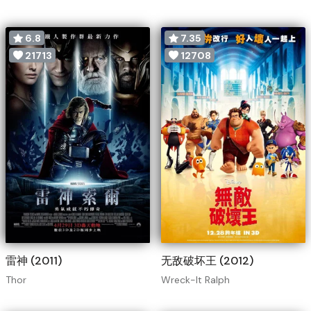
6.8
7.35
21713
12708
雷神 (2011)
无敌破坏王 (2012)
Thor
Wreck-It Ralph