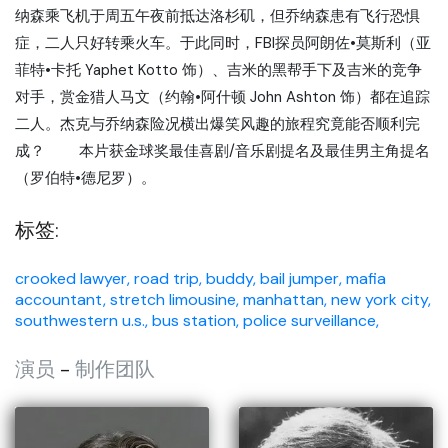
纳森乘飞机于周五午夜前抵达洛杉矶，但乔纳森患有飞行恐惧
症，二人只好转乘火车。于此同时，FBI探员阿朗佐•莫斯利（亚
菲特•卡托 Yaphet Kotto 饰）、吉米的黑帮手下及吉米的竞争
对手，赏金猎人马文（约翰•阿什顿 John Ashton 饰）都在追踪
二人。杰克与乔纳森险况横出爆笑风趣的旅程究竟能否顺利完
成？ 本片获金球奖最佳喜剧/音乐剧提名及最佳男主角提名
（罗伯特•德尼罗）。
标签:
crooked lawyer,
road trip,
buddy,
bail jumper,
mafia
accountant,
stretch limousine,
manhattan, new york city,
southwestern u.s.,
bus station,
police surveillance,
演员
-
制作团队