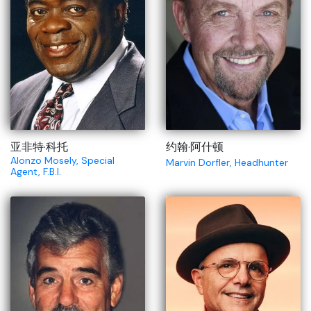
亚非特·科托
约翰·阿什顿
Alonzo Mosely, Special
Marvin Dorfler, Headhunter
Agent, F.B.I.