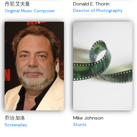
丹尼·艾夫曼
Donald E. Thorin
Director of Photography
Original Music Composer
乔治·加洛
Mike Johnson
Stunts
Screenplay