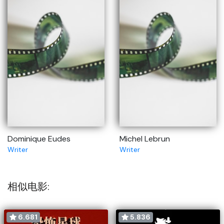
Dominique Eudes
Michel Lebrun
Writer
Writer
相似电影:
6.681
5.836