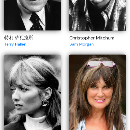
特利·萨瓦拉斯
Christopher Mitchum
Sam Morgan
Terry Hallen