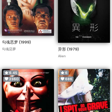
勾魂恶梦 (1999)
异形 (1979)
勾魂惡夢
Alien
6.45
6
2360
686