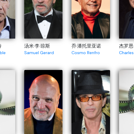
特
汤米·李·琼斯
乔·潘托里亚诺
杰罗恩
ble
Samuel Gerard
Cosmo Renfro
Charles