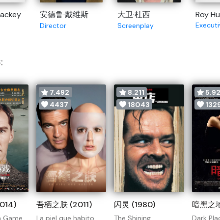
ackey
安德鲁·戴维斯
大卫·杜西
Roy Hu
Executi
Director
Screenplay
:
7.492
8.211
5.9
4437
18043
132
014)
吾栖之肤 (2011)
闪灵 (1980)
暗黑之地 
on Game
La piel que habito
The Shining
Dark Pla