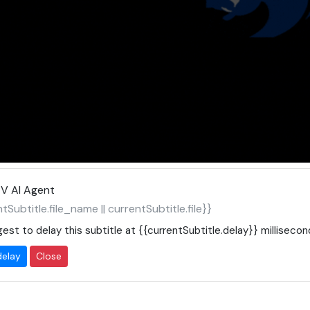
V AI Agent
tSubtitle.file_name || currentSubtitle.file}}
est to delay this subtitle at
{{currentSubtitle.delay}}
millisecon
delay
Close