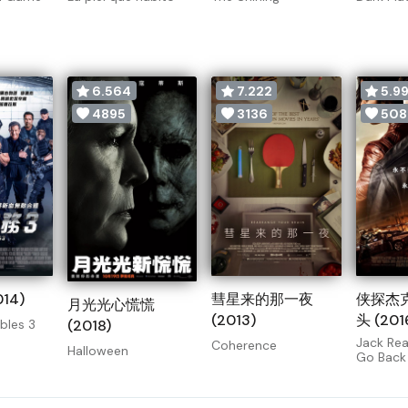
6.564
7.222
5.9
4895
3136
508
14)
彗星来的那一夜
侠探杰
月光光心慌慌
(2013)
头 (201
(2018)
bles 3
Jack Rea
Coherence
Halloween
Go Back