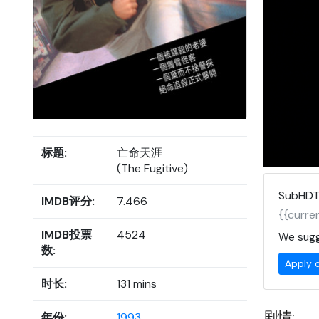
标题:
亡命天涯
(The Fugitive)
SubHDT
IMDB评分:
7.466
{{curren
IMDB投票
4524
We sugg
数:
Apply 
时长:
131 mins
剧情:
年份:
1993