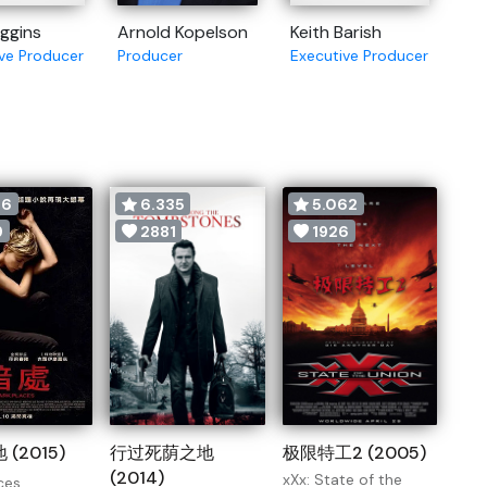
ggins
Arnold Kopelson
Keith Barish
ve Producer
Producer
Executive Producer
26
6.335
5.062
9
2881
1926
(2015)
行过死荫之地
极限特工2 (2005)
(2014)
xXx: State of the
ces