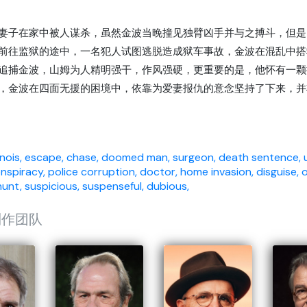
妻子在家中被人谋杀，虽然金波当晚撞见独臂凶手并与之搏斗，但是
前往监狱的途中，一名犯人试图逃脱造成狱车事故，金波在混乱中搭
追捕金波，山姆为人精明强干，作风强硬，更重要的是，他怀有一颗
，金波在四面无援的困境中，依靠为爱妻报仇的意念坚持了下来，并将
inois,
escape,
chase,
doomed man,
surgeon,
death sentence,
nspiracy,
police corruption,
doctor,
home invasion,
disguise,
unt,
suspicious,
suspenseful,
dubious,
制作团队