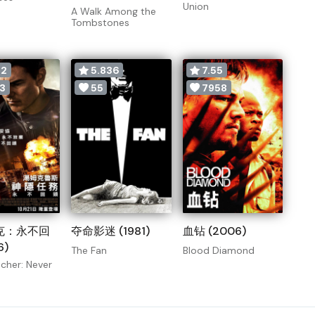
Union
A Walk Among the
Tombstones
92
5.836
7.55
3
55
7958
克：永不回
夺命影迷 (1981)
血钻 (2006)
6)
The Fan
Blood Diamond
cher: Never