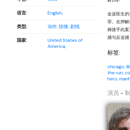
语言:
English,
金波医生的
罪。在押解
类型:
动作,
惊悚,
剧情,
姆接手此案
捕与反追捕
国家:
United States of
America,
标签:
chicago, ill
the run,
co
hero,
manh
演员
-