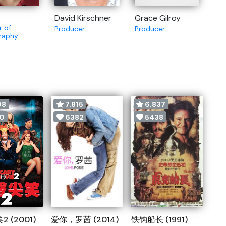
David Kirschner
Grace Gilroy
r of
Producer
Producer
raphy
08
7.815
6.837
0
6382
5438
 (2001)
爱你，罗茜 (2014)
铁钩船长 (1991)