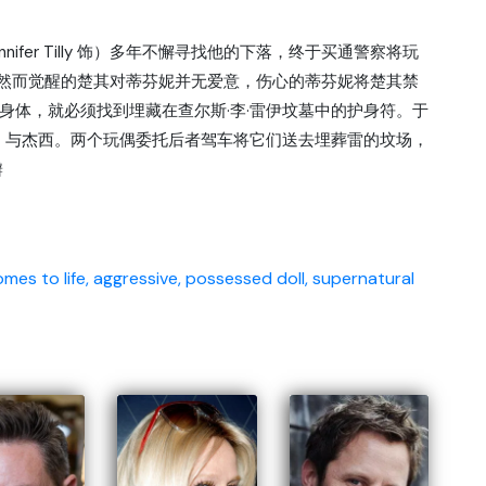
fer Tilly 饰）多年不懈寻找他的下落，终于买通警察将玩
。然而觉醒的楚其对蒂芬妮并无爱意，伤心的蒂芬妮将楚其禁
身体，就必须找到埋藏在查尔斯·李·雷伊坟墓中的护身符。于
ig 饰）与杰西。两个玩偶委托后者驾车将它们送去埋葬雷的坟场，
瓣
mes to life,
aggressive,
possessed doll,
supernatural