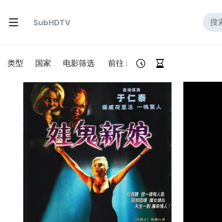
SubHDTV
类型
国家
电影筛选
前往 :