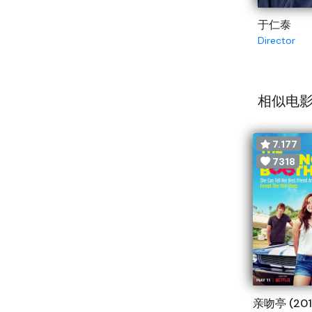
于仁泰
Director
相似电影
7.177
7318
亲吻亭 (201