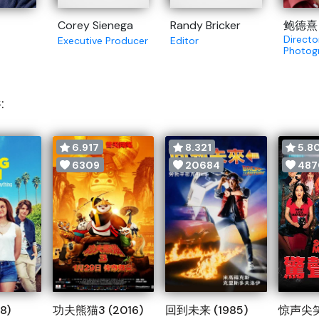
Corey Sienega
Randy Bricker
鲍德熹
Directo
Executive Producer
Editor
Photog
:
6.917
8.321
5.8
6309
20684
487
8)
功夫熊猫3 (2016)
回到未来 (1985)
惊声尖笑2