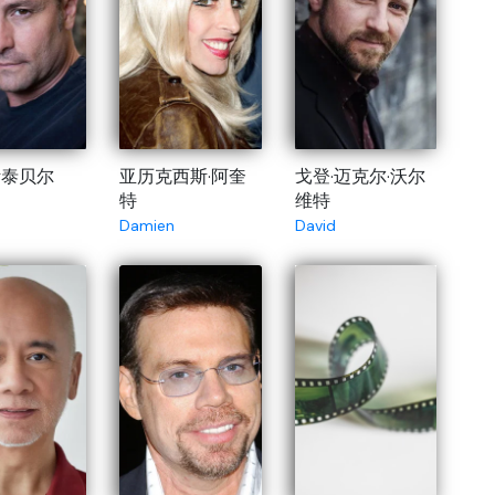
斯泰贝尔
亚历克西斯·阿奎
戈登·迈克尔·沃尔
特
维特
Damien
David