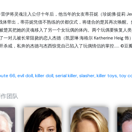
·雷伊将灵魂注入公仔十年后，他当年的女友蒂芬妮（珍妮佛·提莉 Jenni
的残体带出，蒂芬妮凭借不熟练的伏都仪式，将缝合的楚其再次唤醒
被楚其把她的灵魂移入了另一个女玩偶的体内。两个玩偶要恢复人类
一对儿被长辈阻挠的恋人杰德（凯瑟琳·海格尔 Katherine He
开杀戒，私奔的杰德与杰西惊觉自己陷入了玩偶情侣的掌控…… ©豆
oute 66,
evil doll,
killer doll,
serial killer,
slasher,
killer toys,
toy co
制作团队