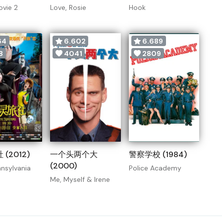
vie 2
Love, Rosie
Hook
64
6.602
6.689
8
4041
2809
(2012)
一个头两个大
警察学校 (1984)
(2000)
ansylvania
Police Academy
Me, Myself & Irene