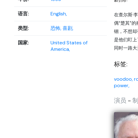
语言:
English,
在查尔斯·李
偶“楚其”
类型:
恐怖,
喜剧,
锢，不想却
是他们盯上了
国家:
United States of
同时一路大
America,
标签:
voodoo,
r
power,
演员
-