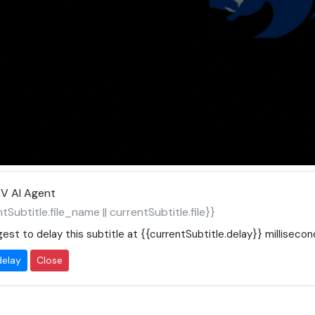
V AI Agent
tSubtitle.file_name || currentSubtitle.file}}
est to delay this subtitle at
{{currentSubtitle.delay}}
millisecon
delay
Close