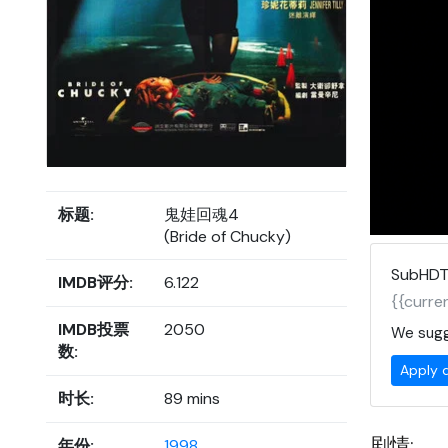
标题:
鬼娃回魂4
(Bride of Chucky)
SubHDT
IMDB评分:
6.122
{{curren
IMDB投票
2050
We sugg
数:
Apply 
时长:
89 mins
剧情:
年份:
1998