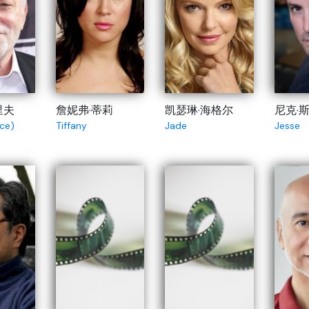
里夫
詹妮弗·蒂莉
凯瑟琳·海格尔
尼克·
ce)
Tiffany
Jade
Jesse