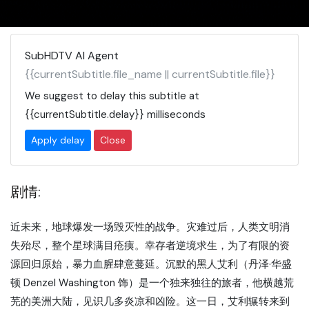
SubHDTV AI Agent
{{currentSubtitle.file_name || currentSubtitle.file}}
We suggest to delay this subtitle at
{{currentSubtitle.delay}}
milliseconds
Apply delay
Close
剧情:
近未来，地球爆发一场毁灭性的战争。灾难过后，人类文明消
失殆尽，整个星球满目疮痍。幸存者逆境求生，为了有限的资
源回归原始，暴力血腥肆意蔓延。沉默的黑人艾利（丹泽·华盛
顿 Denzel Washington 饰）是一个独来独往的旅者，他横越荒
芜的美洲大陆，见识几多炎凉和凶险。这一日，艾利辗转来到