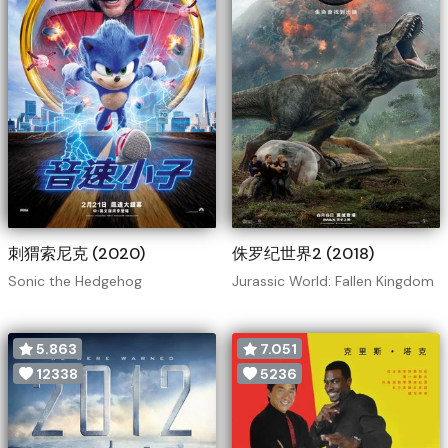
刺猬索尼克 (2020)
侏罗纪世界2 (2018)
Sonic the Hedgehog
Jurassic World: Fallen Kingdom
5.863
7.051
12338
5236