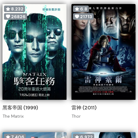
8.232
6.8
26826
21713
黑客帝国 (1999)
雷神 (2011)
The Matrix
Thor
7.406
6.972