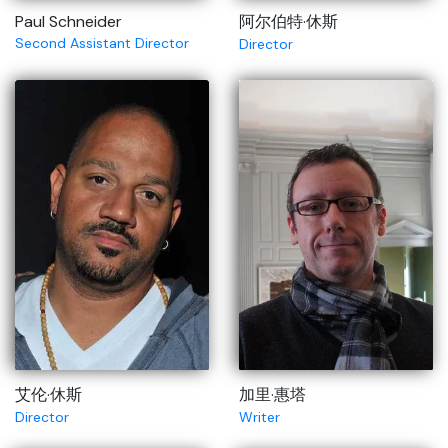
Paul Schneider
阿尔伯特·休斯
Second Assistant Director
Director
艾伦·休斯
加里·惠塔
Director
Writer