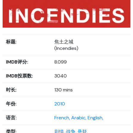
标题:
焦土之城
(Incendies)
IMDB评分:
8.099
IMDB投票数:
3040
时长:
130 mins
年份:
2010
语言:
French,
Arabic,
English,
类型:
剧情,
战争,
悬疑,