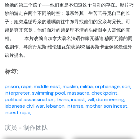
给她的第三个孩子——他们更是不知道这个哥哥的存在。影片巧
妙的游走在两个不同的时空：母亲终其一生苦苦寻觅自己的长
子；姐弟遵循母亲的遗嘱前往中东寻找他们的父亲与兄长。可
越是穷其究竟，他们面对的越是理不清的头绪跟令人震惊的真
相。 本片改编自加拿大著名法语作家瓦基迪·穆阿瓦德的同
名剧作。导演丹尼斯·维伦纽瓦荣获第83届奥斯卡金像奖最佳外
语片提名。
标签:
prison,
rape,
middle east,
muslim,
militia,
orphanage,
son,
interpreter,
swimming pool,
massacre,
checkpoint,
political assassination,
twins,
incest,
will,
domineering,
lebanese civil war,
lebanon,
intense,
mother son incest,
incest rape,
演员
-
制作团队