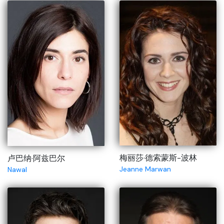
梅丽莎·德索蒙斯-波林
卢巴纳·阿兹巴尔
Jeanne Marwan
Nawal