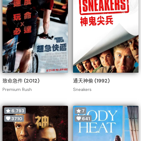
致命急件 (2012)
通天神偷 (1992)
Premium Rush
Sneakers
6.793
7
3710
641