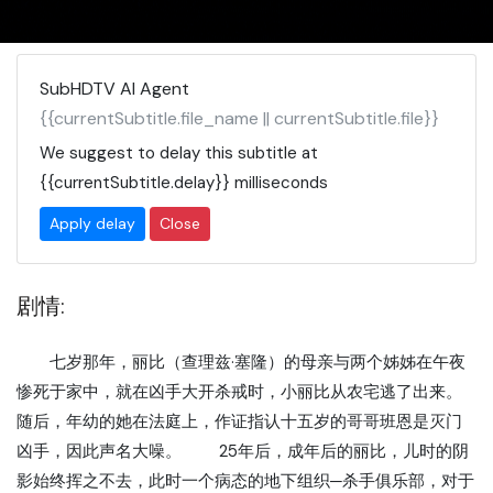
SubHDTV AI Agent
{{currentSubtitle.file_name || currentSubtitle.file}}
We suggest to delay this subtitle at
{{currentSubtitle.delay}}
milliseconds
Apply delay
Close
剧情:
七岁那年，丽比（查理兹·塞隆）的母亲与两个姊姊在午夜
惨死于家中，就在凶手大开杀戒时，小丽比从农宅逃了出来。
随后，年幼的她在法庭上，作证指认十五岁的哥哥班恩是灭门
凶手，因此声名大噪。 25年后，成年后的丽比，儿时的阴
影始终挥之不去，此时一个病态的地下组织─杀手俱乐部，对于