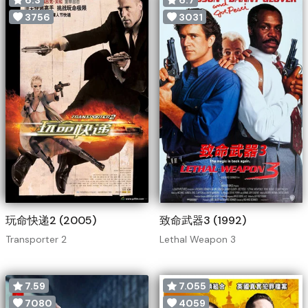
3756
3031
玩命快递2 (2005)
致命武器3 (1992)
Transporter 2
Lethal Weapon 3
7.59
7.055
7080
4059