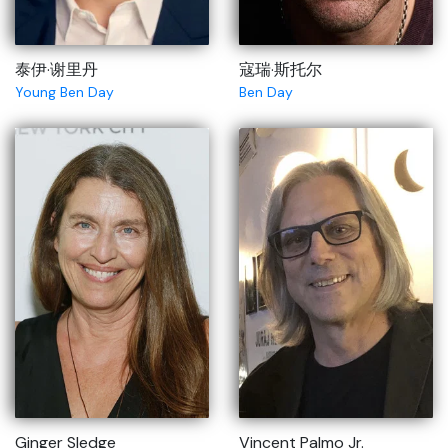
泰伊·谢里丹
寇瑞·斯托尔
Young Ben Day
Ben Day
Ginger Sledge
Vincent Palmo Jr.