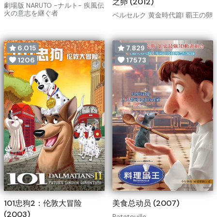
之卵 (2012)
劇場版 NARUTO -ナルト- 疾風伝
火の意志を継ぐ者
ベルセルク 黄金時代篇I 覇王の卵
6.015
7.829
1206
17573
101忠狗2：伦敦大冒险
美食总动员 (2007)
(2003)
Ratatouille