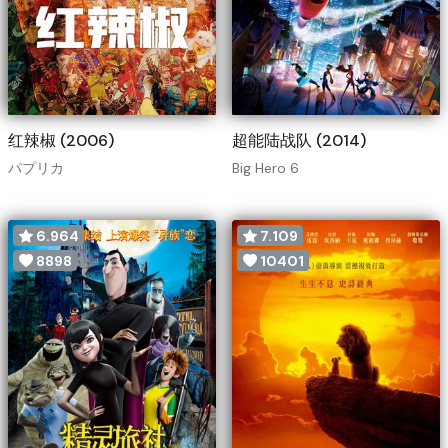
红辣椒 (2006)
超能陆战队 (2014)
パプリカ
Big Hero 6
6.964
7.109
8898
10401