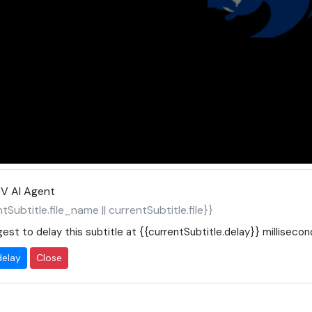
V AI Agent
tSubtitle.file_name || currentSubtitle.file}}
est to delay this subtitle at
{{currentSubtitle.delay}}
millisecon
delay
Close