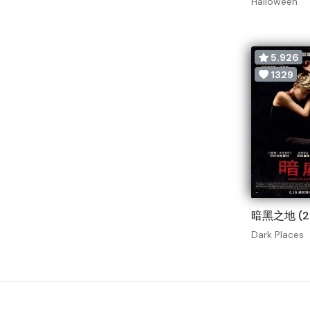
Halloween
5.926
1329
暗黑之地 (2
Dark Places