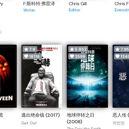
vy
F·斯科特·弗雷泽
Chris Gill
Chris 
Editor
Executi
Writer
:
7.6
5.652
7.8
18116
3599
134
慌
逃出绝命镇 (2017)
地球停转之日
恶人传 (
(2008)
Get Out
악인전
The Day the Earth