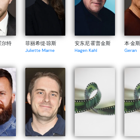
霍尔特
菲丽希缇·琼斯
安东尼·霍普金斯
本·金
n
Juliette Marne
Hagen Kahl
Geran