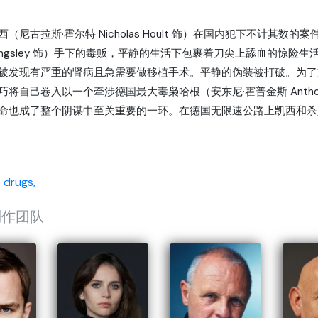
（尼古拉斯·霍尔特 Nicholas Hoult 饰）在国内犯下不计其
 Kingsley 饰）手下的毒贩，平静的生活下包裹着刀尖上舔血的惊险生活
 饰）被发现有严重的肾病且急需要做移植手术。平静的伪装被打破。
将自己卷入以一个牵涉德国最大毒枭哈根（安东尼·霍普金斯 Anthon
命也成了整个阴谋中至关重要的一环。在德国无限速公路上凯西和杀
,
drugs,
制作团队