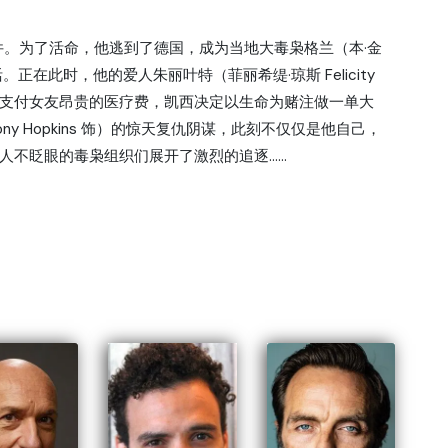
数的案件。为了活命，他逃到了德国，成为当地大毒枭格兰（本·金
。正在此时，他的爱人朱丽叶特（菲丽希缇·琼斯 Felicity
为了支付女友昂贵的医疗费，凯西决定以生命为赌注做一单大
y Hopkins 饰）的惊天复仇阴谋，此刻不仅仅是他自己，
人不眨眼的毒枭组织们展开了激烈的追逐……