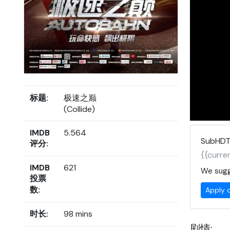
标题:
极速之巅
(Collide)
IMDB
5.564
SubHDT
评分:
{{curren
IMDB
621
We sugg
投票
数:
Apply 
时长:
98 mins
剧情: