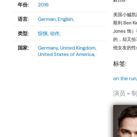
年份:
2016
美国小贼凯西
语言:
German,
English,
斯利 Ben
Jones
类型:
惊悚,
动作,
的，却又恰巧
国家:
Germany,
United Kingdom,
他女友的性
United States of America,
标签:
on the run
演员
-