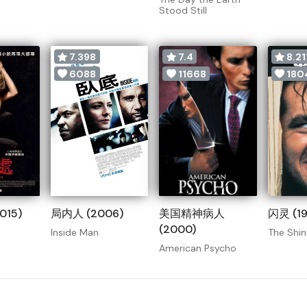
Stood Still
7.398
7.4
8.21
6088
11668
180
015)
局内人 (2006)
美国精神病人
闪灵 (19
(2000)
Inside Man
The Shin
American Psycho