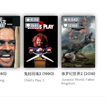
1
6.34
6.542
43
1941
12169
80)
鬼娃回魂2 (1990)
侏罗纪世界2 (2018)
Jurassic World: Fallen
ing
Child's Play 2
Kingdom