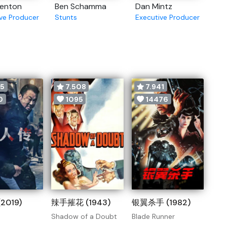
Fenton
Ben Schamma
Dan Mintz
ve Producer
Stunts
Executive Producer
55
7.508
7.941
0
1095
14476
2019)
辣手摧花 (1943)
银翼杀手 (1982)
Shadow of a Doubt
Blade Runner