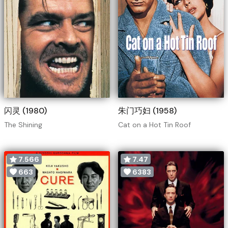
闪灵 (1980)
朱门巧妇 (1958)
The Shining
Cat on a Hot Tin Roof
7.566
7.47
663
6383