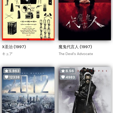
X圣治 (1997)
魔鬼代言人 (1997)
キュア
The Devil's Advocate
5.863
6.56
12338
4983