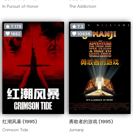
In Pursuit of Honor
The Addiction
7.178
7.2
1882
10936
红潮风暴 (1995)
勇敢者的游戏 (1995)
Crimson Tide
Jumanji