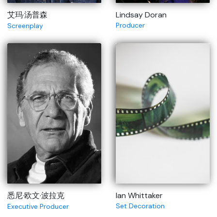
艾玛·汤普森
Lindsay Doran
Producer
Screenplay
悉尼·欧文·波拉克
Ian Whittaker
Set Decoration
Executive Producer