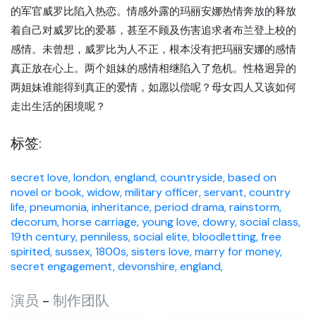
的军官威罗比陷入热恋。情感外露的玛丽安娜热情奔放的释放
着自己对威罗比的爱慕，甚至不顾及伤害追求者布兰登上校的
感情。未曾想，威罗比为人不正，根本没有把玛丽安娜的感情
真正放在心上。两个姐妹的感情相继陷入了危机。性格迥异的
两姐妹谁能得到真正的爱情，如愿以偿呢？母女四人又该如何
走出生活的困境呢？
标签:
secret love,
london, england,
countryside,
based on
novel or book,
widow,
military officer,
servant,
country
life,
pneumonia,
inheritance,
period drama,
rainstorm,
decorum,
horse carriage,
young love,
dowry,
social class,
19th century,
penniless,
social elite,
bloodletting,
free
spirited,
sussex,
1800s,
sisters love,
marry for money,
secret engagement,
devonshire, england,
演员
-
制作团队