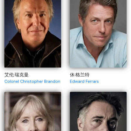
艾伦·瑞克曼
休·格兰特
Colonel Christopher Brandon
Edward Ferrars