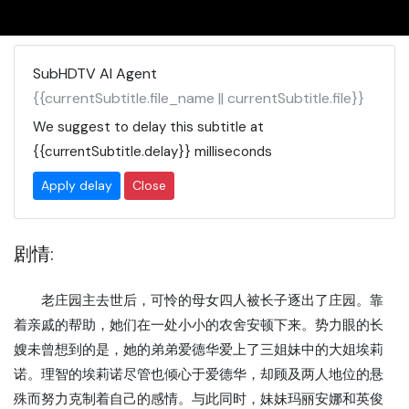
SubHDTV AI Agent
{{currentSubtitle.file_name || currentSubtitle.file}}
We suggest to delay this subtitle at
{{currentSubtitle.delay}}
milliseconds
Apply delay
Close
剧情:
老庄园主去世后，可怜的母女四人被长子逐出了庄园。靠
着亲戚的帮助，她们在一处小小的农舍安顿下来。势力眼的长
嫂未曾想到的是，她的弟弟爱德华爱上了三姐妹中的大姐埃莉
诺。理智的埃莉诺尽管也倾心于爱德华，却顾及两人地位的悬
殊而努力克制着自己的感情。与此同时，妹妹玛丽安娜和英俊