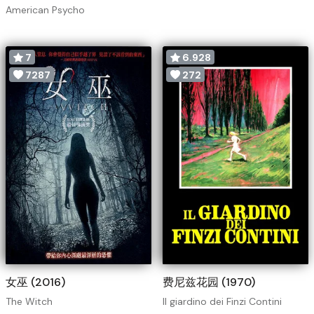
American Psycho
7
6.928
7287
272
女巫 (2016)
费尼兹花园 (1970)
The Witch
Il giardino dei Finzi Contini