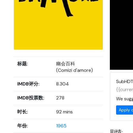
标题:
幽会百科
(Comizi d'amore)
SubHDT
IMDB评分:
8.304
{{curren
IMDB投票数:
278
We sugg
Apply 
时长:
92 mins
年份:
1965
剧情: