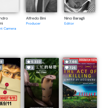
ndro
Alfredo Bini
Nino Baragli
ni
Producer
Editor
ant Camera
88
5.333
7.66
2
3
725