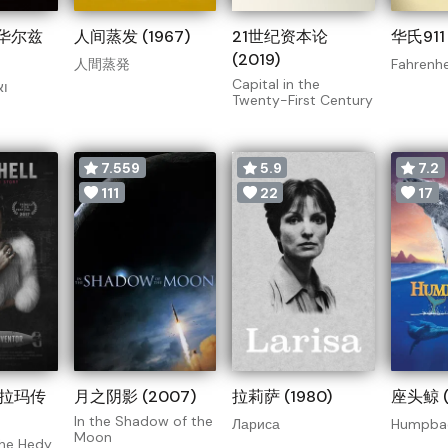
华尔兹
人间蒸发 (1967)
21世纪资本论
华氏911 
(2019)
人間蒸発
Fahrenhei
Capital in the
וא
Twenty-First Century
7.559
5.9
7.2
111
22
17
·拉玛传
月之阴影 (2007)
拉莉萨 (1980)
座头鲸 (
In the Shadow of the
Лариса
Humpbac
Moon
The Hedy