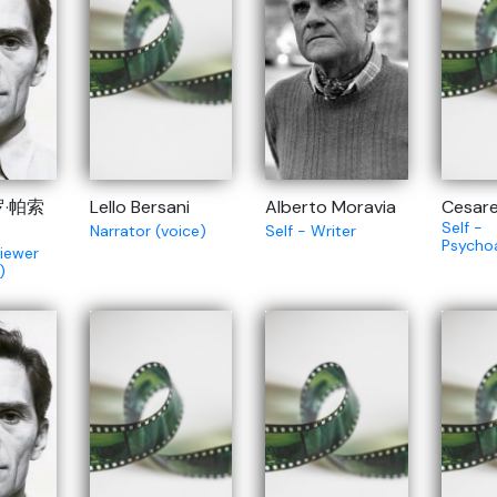
罗·帕索
Lello Bersani
Alberto Moravia
Cesare
Self -
Narrator (voice)
Self - Writer
Psycho
viewer
)