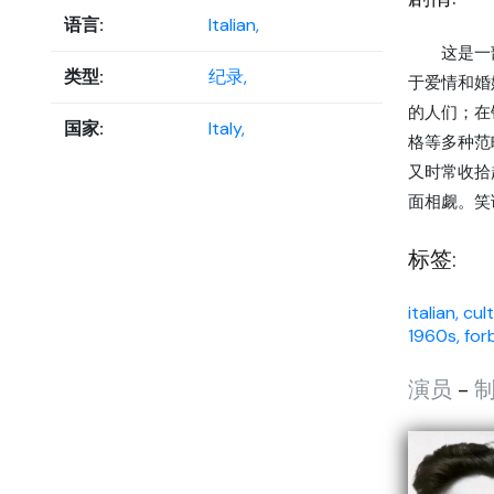
语言:
Italian,
这是一部探
类型:
纪录,
于爱情和婚
的人们；在
国家:
Italy,
格等多种范
又时常收拾
面相觑。笑
标签:
italian,
cult
1960s,
for
演员
-