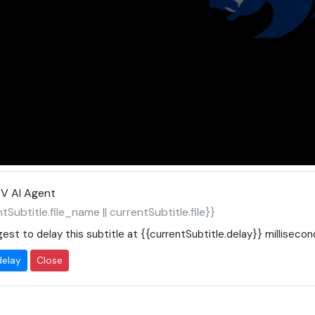
V AI Agent
tSubtitle.file_name || currentSubtitle.file}}
est to delay this subtitle at
{{currentSubtitle.delay}}
millisecon
delay
Close