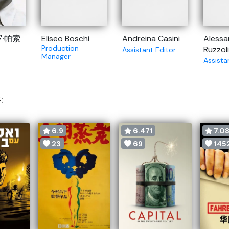
罗·帕索
Eliseo Boschi
Andreina Casini
Alessa
Production
Ruzzoli
Assistant Editor
Manager
Assist
:
6.9
6.471
7.0
23
69
145