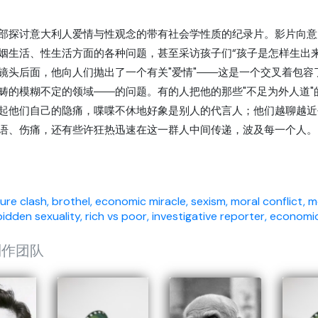
讨意大利人爱情与性观念的带有社会学性质的纪录片。影片向意
姻生活、性生活方面的各种问题，甚至采访孩子们“孩子是怎样生出
镜头后面，他向人们抛出了一个有关"爱情"――这是一个交叉着包
畴的模糊不定的领域――的问题。有的人把他的那些"不足为外人道
起他们自己的隐痛，喋喋不休地好象是别人的代言人；他们越聊越近
语、伤痛，还有些许狂热迅速在这一群人中间传递，波及每一个人。
ure clash,
brothel,
economic miracle,
sexism,
moral conflict,
mo
bidden sexuality,
rich vs poor,
investigative reporter,
economi
制作团队