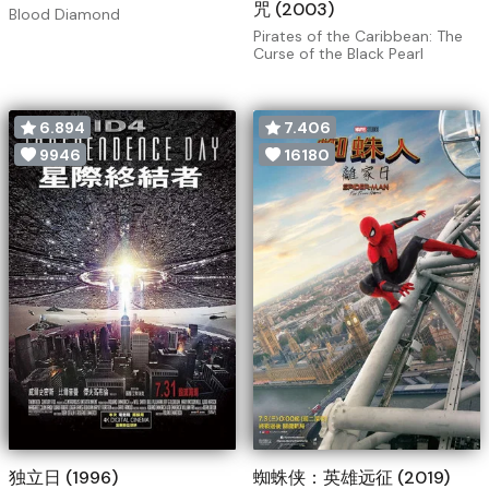
咒 (2003)
Blood Diamond
Pirates of the Caribbean: The
Curse of the Black Pearl
6.894
7.406
9946
16180
独立日 (1996)
蜘蛛侠：英雄远征 (2019)