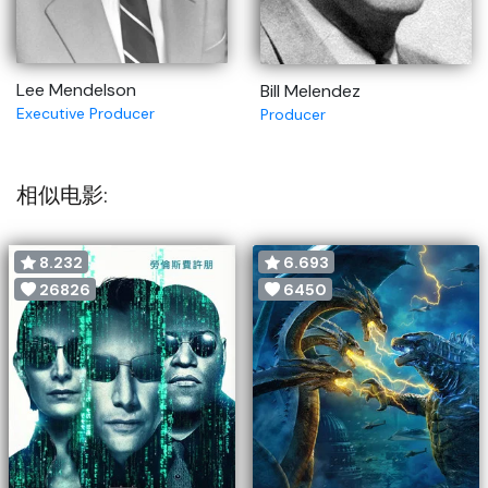
Lee Mendelson
Bill Melendez
Executive Producer
Producer
相似电影:
8.232
6.693
26826
6450