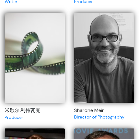
Writer
Producer
米歇尔·利特瓦克
Sharone Meir
Director of Photography
Producer