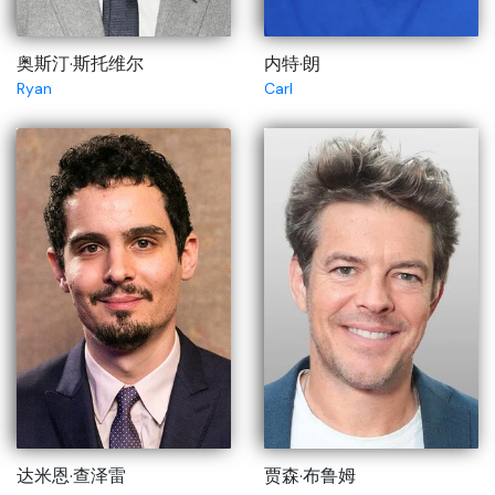
奥斯汀·斯托维尔
内特·朗
Ryan
Carl
达米恩·查泽雷
贾森·布鲁姆