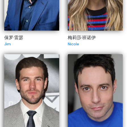
保罗·雷瑟
梅莉莎·班诺伊
Jim
Nicole