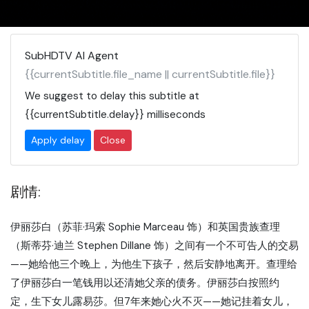
SubHDTV AI Agent
{{currentSubtitle.file_name || currentSubtitle.file}}
We suggest to delay this subtitle at
{{currentSubtitle.delay}}
milliseconds
Apply delay
Close
剧情:
伊丽莎白（苏菲·玛索 Sophie Marceau 饰）和英国贵族查理
（斯蒂芬·迪兰 Stephen Dillane 饰）之间有一个不可告人的交易
——她给他三个晚上，为他生下孩子，然后安静地离开。查理给
了伊丽莎白一笔钱用以还清她父亲的债务。伊丽莎白按照约
定，生下女儿露易莎。但7年来她心火不灭——她记挂着女儿，