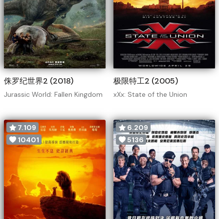
侏罗纪世界2 (2018)
极限特工2 (2005)
Jurassic World: Fallen Kingdom
xXx: State of the Union
7.109
6.209
10401
5136