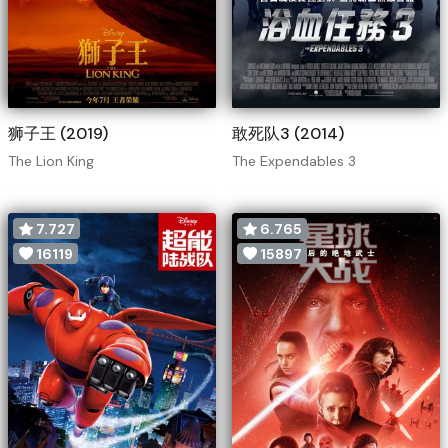
狮子王 (2019)
敢死队3 (2014)
The Lion King
The Expendables 3
7.727
6.765
16119
15897