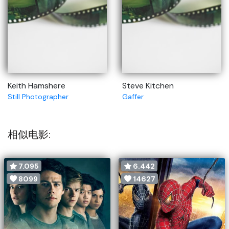
Keith Hamshere
Steve Kitchen
Still Photographer
Gaffer
相似电影:
7.095
6.442
8099
14627