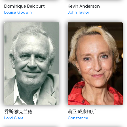
Dominique Belcourt
Kevin Anderson
Louisa Godwin
John Taylor
乔斯·雅克兰德
莉亚·威廉姆斯
Lord Clare
Constance