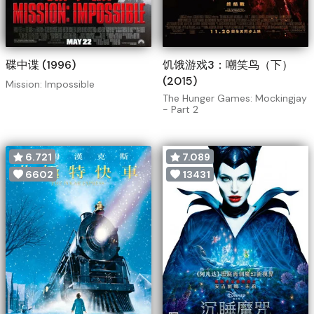
碟中谍 (1996)
饥饿游戏3：嘲笑鸟（下）
(2015)
Mission: Impossible
The Hunger Games: Mockingjay
- Part 2
6.721
7.089
6602
13431