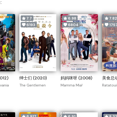
:
7.7
6.98
7.8
6193
6804
175
012)
绅士们 (2020)
妈妈咪呀 (2008)
美食总动员
lvania
The Gentlemen
Mamma Mia!
Ratatouil
6.917
6.91
8.32