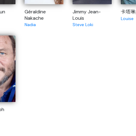
oun
Géraldine
Jimmy Jean-
卡塔琳
Nakache
Louis
Louise
Nadia
Steve Loki
oh