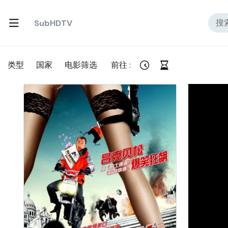
SubHDTV
类型
国家
电影筛选
前往 :