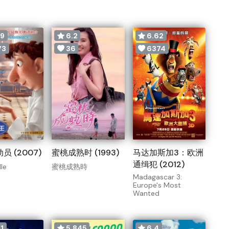
29
6.2
6.62
73
36
6374
 (2007)
蜜桃成熟时 (1993)
马达加斯加3：欧洲
通缉犯 (2012)
le
蜜桃成熟時
Madagascar 3:
Europe's Most
Wanted
1
5.845
6.4