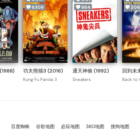
6309
964
206
1988)
功夫熊猫3 (2016)
通天神偷 (1992)
回到未来 
Kung Fu Panda 3
Sneakers
Back to 
百度蜘蛛
谷歌地图
必应地图
360地图
搜狗地图