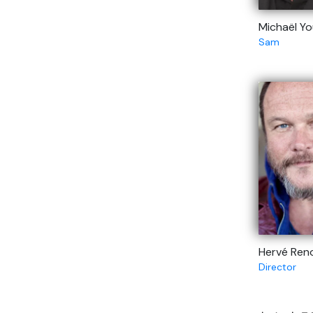
Michaël Y
Sam
Hervé Ren
Director