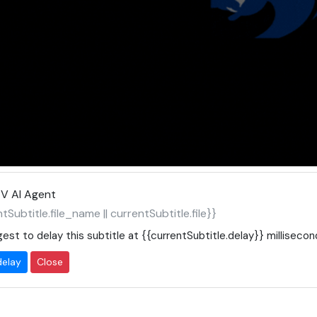
V AI Agent
tSubtitle.file_name || currentSubtitle.file}}
est to delay this subtitle at
{{currentSubtitle.delay}}
millisecon
delay
Close