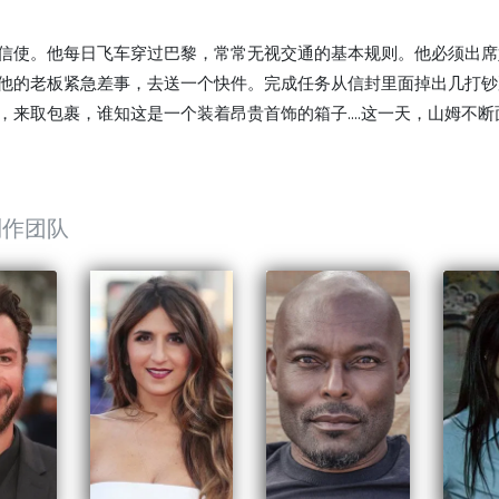
信使。他每日飞车穿过巴黎，常常无视交通的基本规则。他必须出席
他的老板紧急差事，去送一个快件。完成任务从信封里面掉出几打钞票
来取包裹，谁知这是一个装着昂贵首饰的箱子....这一天，山姆不断面临
制作团队