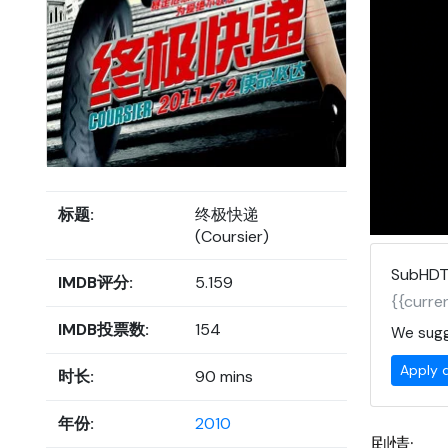
标题:
终极快递
(Coursier)
SubHDT
IMDB评分:
5.159
{{curren
IMDB投票数:
154
We sugg
Apply 
时长:
90 mins
年份:
2010
剧情: