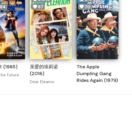
84
87
70
(1985)
亲爱的埃莉诺
The Apple
(2016)
Dumpling Gang
the Future
Rides Again (1979)
Dear Eleanor