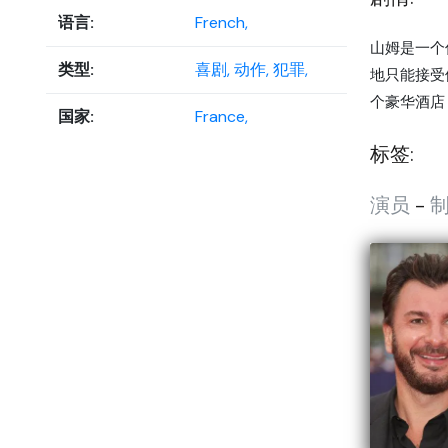
语言:
French,
山姆是一个
类型:
喜剧,
动作,
犯罪,
地只能接受
个豪华酒店，
国家:
France,
标签:
演员
-