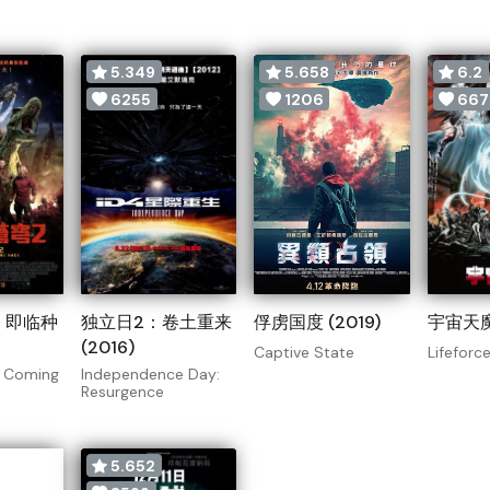
5.349
5.658
6.2
6255
1206
667
：即临种
独立日2：卷土重来
俘虏国度 (2019)
宇宙天魔 
(2016)
Captive State
Lifeforc
e Coming
Independence Day:
Resurgence
5.652