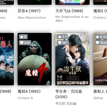
89)
异形4 (1997)
天外飞仙 (1988)
魔精2 (1
My Stepmother Is an
issi
Alien Resurrection
Critters 
Alien
5
7.1
6.5
315
197
162
1998)
魔精4 (1992)
寄生兽：完结篇
撕裂人 (
(2015)
Critters 4
Slither
寄生獣 完結編