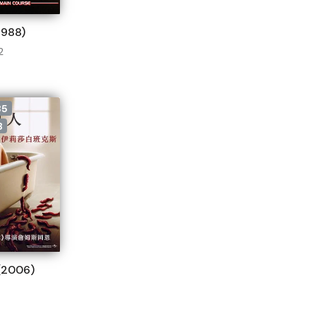
988)
2
35
8
2006)