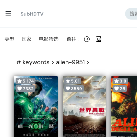
SubHDTV
类型
国家
电影筛选
前往 :
#
keywords >
alien-9951 >
5.174
5.81
3.8
7382
3559
26