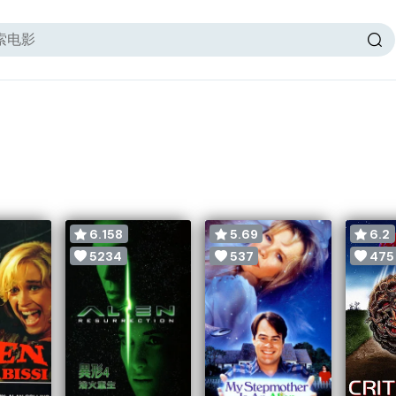
6.158
5.69
6.2
5234
537
475