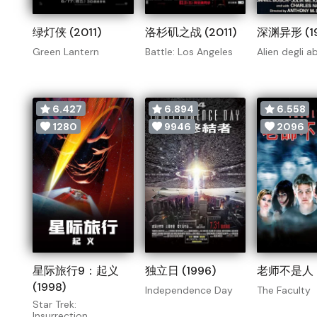
绿灯侠 (2011)
洛杉矶之战 (2011)
深渊异形 (19
Green Lantern
Battle: Los Angeles
Alien degli ab
6.427
6.894
6.558
1280
9946
2096
星际旅行9：起义
独立日 (1996)
老师不是人 (
(1998)
Independence Day
The Faculty
Star Trek:
Insurrection