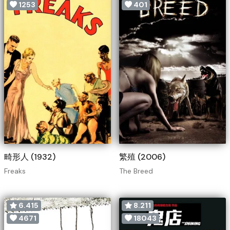
1253
401
畸形人 (1932)
繁殖 (2006)
Freaks
The Breed
6.415
8.211
4671
18043