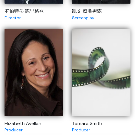
罗伯特·罗德里格兹
凯文·威廉姆森
Director
Screenplay
Elizabeth Avellan
Tamara Smith
Producer
Producer