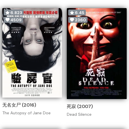
6.823
6.45
4509
2360
无名女尸 (2016)
死寂 (2007)
The Autopsy of Jane Doe
Dead Silence