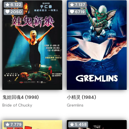
6.122
7.137
2050
6719
鬼娃回魂4 (1998)
小精灵 (1984)
Bride of Chucky
Gremlins
7.779
5.458