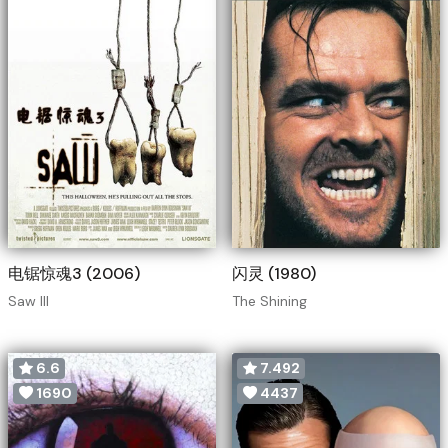
电锯惊魂3 (2006)
闪灵 (1980)
Saw III
The Shining
6.6
7.492
1690
4437